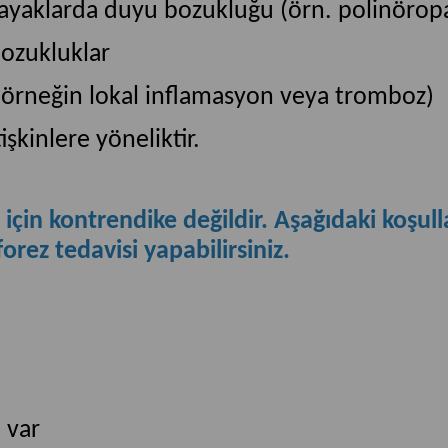
a ayaklarda duyu bozukluğu (örn. polinöropa
ozukluklar
 (örneğin lokal inflamasyon veya tromboz)
kinlere yöneliktir.
i için kontrendike değildir. Aşağıdaki koşu
orez tedavisi yapabilirsiniz.
 var