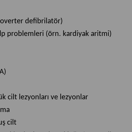
overter defibrilatör)
lp problemleri (örn. kardiyak aritmi)
IA)
k cilt lezyonları ve lezyonlar
şma
ş cilt