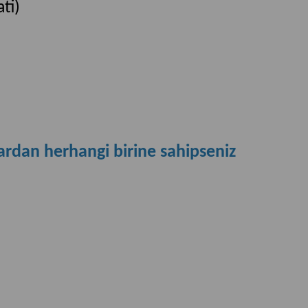
ti)
llardan herhangi birine sahipseniz