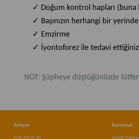
✓
Doğum kontrol hapları (buna ba
✓
Başınızın herhangi bir yerinde 
✓
Emzirme
✓
İyontoforez ile tedavi ettiğini
NOT: Şüpheye düştüğünüzde lütfen
İletişim
Kurumsal
0542 209 97 90
Gizlilik Politika