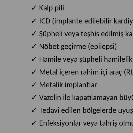
✓ Kalp pili
✓
ICD (implante edilebilir kardiy
✓
Şüpheli veya teşhis edilmiş ka
✓
Nöbet geçirme (epilepsi)
✓
Hamile veya şüpheli hamilelik
✓
Metal içeren rahim içi araç (R
✓ M
etalik implantlar
✓
Vazelin ile kapatılamayan büyü
✓
Tedavi edilen bölgelerde uyu
✓
Enfeksiyonlar veya tahriş olmu