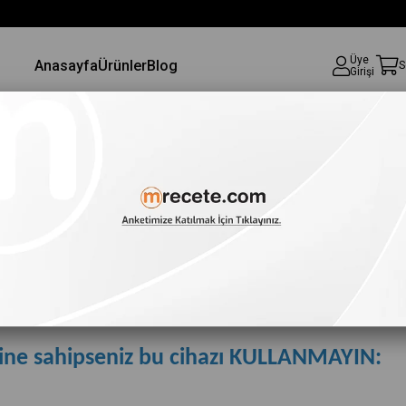
Üye
Anasayfa
Ürünler
Blog
S
Girişi
rine sahipseniz bu cihazı KULLANMAYIN: