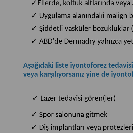
✓
Ellerde, koltuk altlarında vey
✓
Uygulama alanındaki malign b
✓
Şiddetli vasküler bozukluklar
✓
ABD'de Dermadry yalnızca yetiş
Aşağıdaki liste iyontoforez tedavis
veya karşılıyorsanız yine de iyontof
✓
Lazer tedavisi gören(ler)
✓
Spor salonuna gitmek
✓
Diş implantları veya protezleri