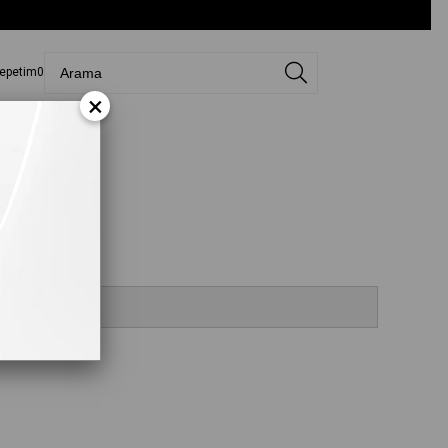
epetim
0
×