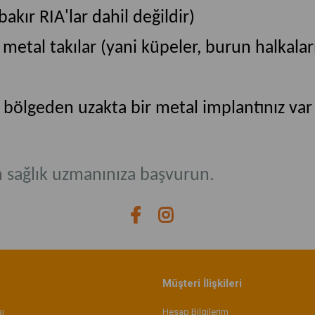
kır RIA'lar dahil değildir)
metal takılar (yani küpeler, burun halkaları
z bölgeden uzakta bir metal implantınız var 
 sağlık uzmanınıza başvurun.
Müşteri İlişkileri
sı
Hesap Bilgilerim