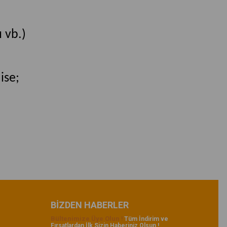
 vb.)
ise;
BIZDEN HABERLER
Bültenimize Üye Olun
!
Tüm İndirim ve
Fırsatlardan İlk Sizin Haberiniz Olsun !